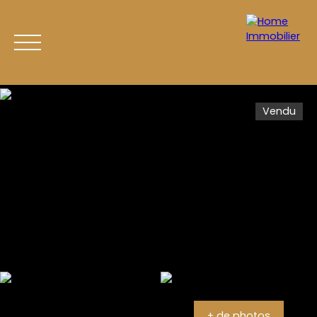
Vendu
CATALOGUE
DEVENIR ACHETEUR
DEVENIR V
Estimation
+ de photos