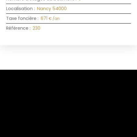
Localisation
:
Nancy 54000
Taxe foncière
:
671
€ /an
Référence
:
230
+