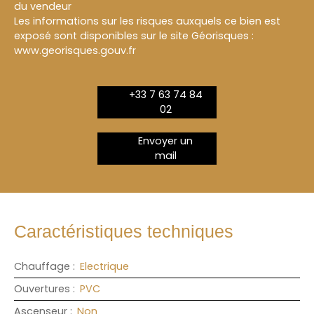
du vendeur
Les informations sur les risques auxquels ce bien est
exposé sont disponibles sur le site Géorisques :
www.georisques.gouv.fr
+33 7 63 74 84
02
Envoyer un
mail
Caractéristiques techniques
Chauffage
:
Electrique
Ouvertures
:
PVC
Ascenseur
:
Non