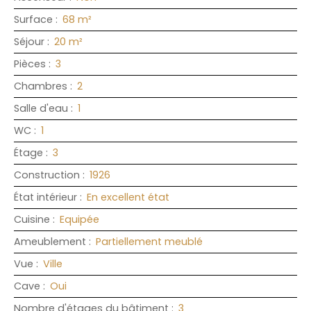
Surface
:
68
m²
Séjour
:
20
m²
Pièces
:
3
Chambres
:
2
Salle d'eau
:
1
WC
:
1
Étage
:
3
Construction
:
1926
État intérieur
:
En excellent état
Cuisine
:
Equipée
Ameublement
:
Partiellement meublé
Vue
:
Ville
Cave
:
Oui
Nombre d'étages du bâtiment
:
3