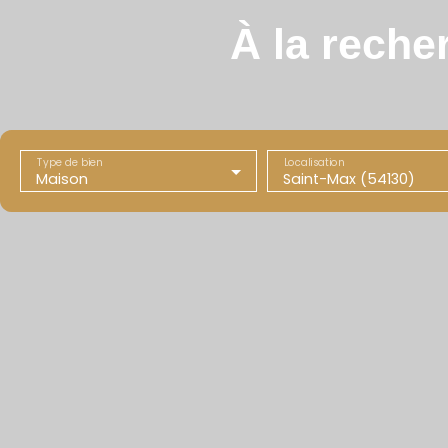
À la reche
Type de bien
Localisation
Maison
Saint-Max (54130)