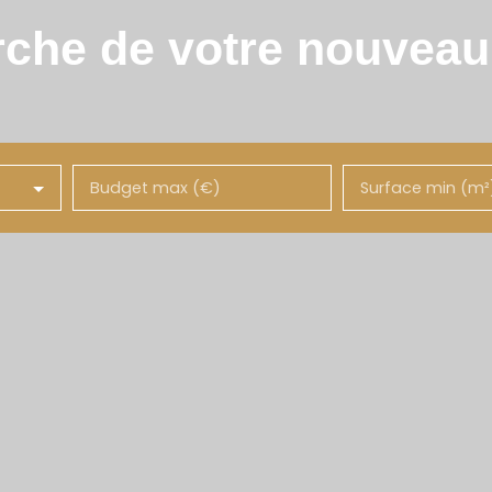
rche de votre nouvea
Budget max (€)
Surface min (m²