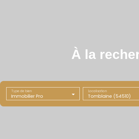
À la reche
Type de bien
Localisation
Immobilier Pro
Tomblaine (54510)