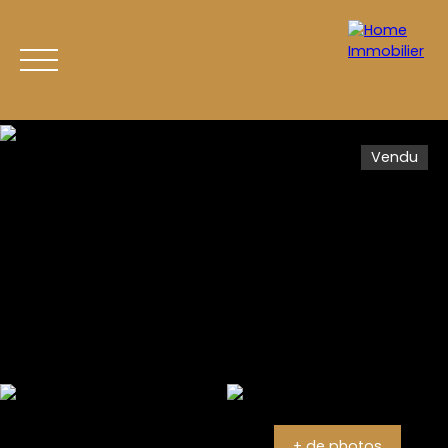
Vendu
CATALOGUE
DEVENIR ACHETEUR
DEVENIR V
Estimation
+ de photos