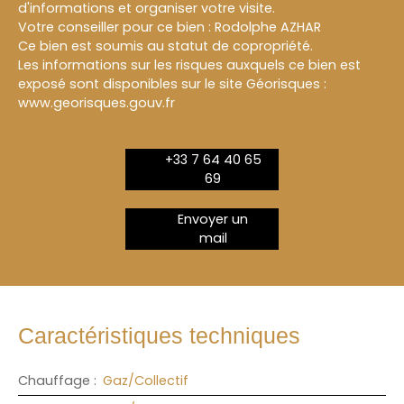
d'informations et organiser votre visite.
Votre conseiller pour ce bien : Rodolphe AZHAR
Ce bien est soumis au statut de copropriété.
Les informations sur les risques auxquels ce bien est
exposé sont disponibles sur le site Géorisques :
www.georisques.gouv.fr
+33 7 64 40 65
69
Envoyer un
mail
Caractéristiques techniques
Chauffage
:
Gaz/Collectif