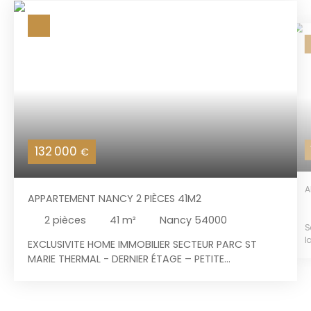
132 000
€
A
APPARTEMENT NANCY 2 PIÈCES 41M2
2
pièces
41
m²
Nancy 54000
S
l
EXCLUSIVITE HOME IMMOBILIER SECTEUR PARC ST
c
MARIE THERMAL - DERNIER ÉTAGE – PETITE
r
COPROPRIÉTÉ - ASCENSEUR -PAS DE TRAVAUX -
m
FAIBLES CHARGES - ACCÈS PMR Découvrez ce
3
d
superbe appartement de type T2, situé au 3ᵉ et